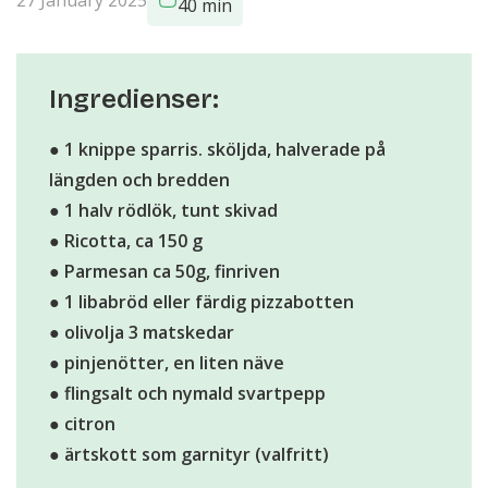
40 min
Ingredienser:
● 1 knippe sparris. sköljda, halverade på
längden och bredden
● 1 halv rödlök, tunt skivad
● Ricotta, ca 150 g
● Parmesan ca 50g, finriven
● 1 libabröd eller färdig pizzabotten
● olivolja 3 matskedar
● pinjenötter, en liten näve
● flingsalt och nymald svartpepp
● citron
● ärtskott som garnityr (valfritt)