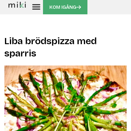
KOM IGÅNG
Liba brödspizza med
sparris