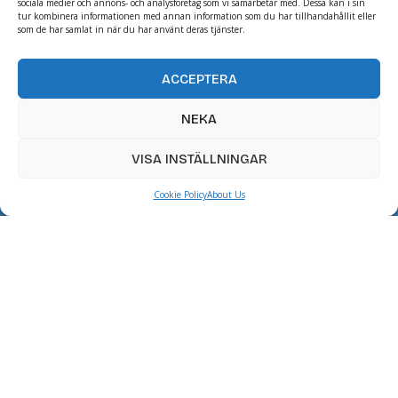
sociala medier och annons- och analysföretag som vi samarbetar med. Dessa kan i sin
tur kombinera informationen med annan information som du har tillhandahållit eller
som de har samlat in när du har använt deras tjänster.
ACCEPTERA
NEKA
VISA INSTÄLLNINGAR
Cookie Policy
About Us
Nå dina mål med
expertvägledning!