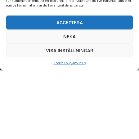
tur kombinera informationen med annan information som du har tillhandahållit eller
som de har samlat in när du har använt deras tjänster.
ACCEPTERA
NEKA
VISA INSTÄLLNINGAR
Cookie Policy
About Us
För kvinnor
Kvinnors hälsa kräver ett unikt, personligt