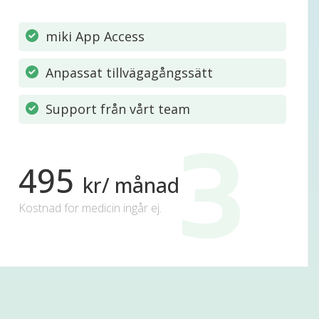
miki App Access
Anpassat tillvägagångssätt
Support från vårt team
495
kr/ månad
Kostnad för medicin ingår ej.