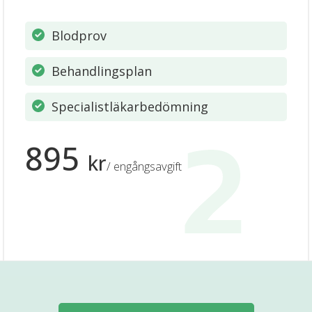
Blodprov
Behandlingsplan
Specialistläkarbedömning
895
kr
/ engångsavgift