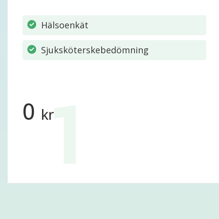
Hälsoenkät
Sjuksköterskebedömning
0
kr