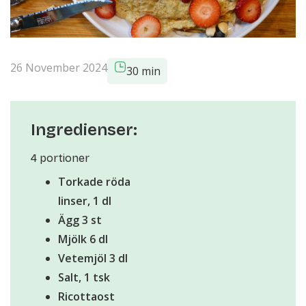
26 November 2024
30 min
Ingredienser:
4 portioner
Torkade röda
linser, 1 dl
Ägg 3 st
Mjölk 6 dl
Vetemjöl 3 dl
Salt, 1 tsk
Ricottaost