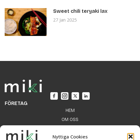
Sweet chili teryaki lax
27 Jan 2025
FÖRETAG
HEM
OM OSS
VANLIGA FRÅGOR
Nyttiga Cookies
PRISSÄTTNING